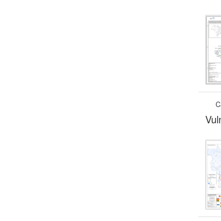
C
Vul