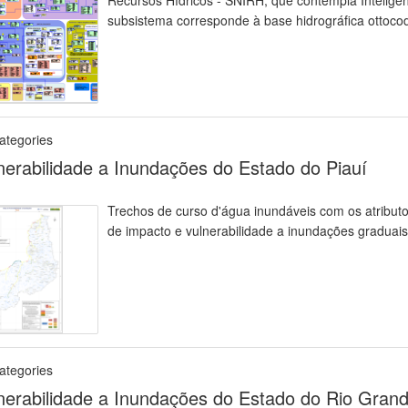
Recursos Hídricos - SNIRH, que contempla Inteligê
subsistema corresponde à base hidrográfica ottocod
ategories
nerabilidade a Inundações do Estado do Piauí
Trechos de curso d'água inundáveis com os atributos
de impacto e vulnerabilidade a inundações graduais
ategories
nerabilidade a Inundações do Estado do Rio Gran