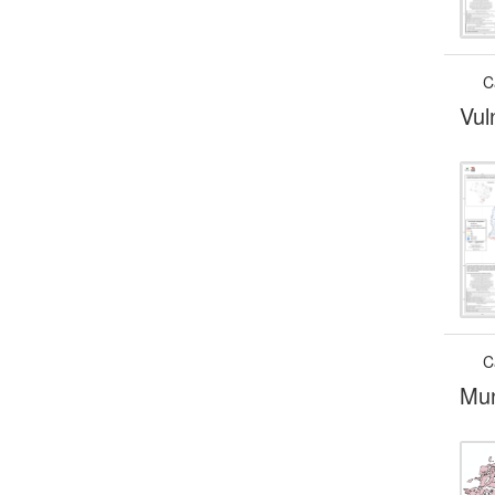
C
Vul
C
Mun