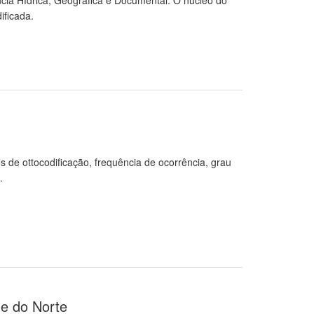
ncia Hídrica, Geográfica e Documental. O núcleo do
ificada.
 de ottocodificação, frequência de ocorrência, grau
.
de do Norte