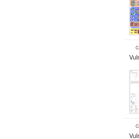
C
Vul
C
Vul